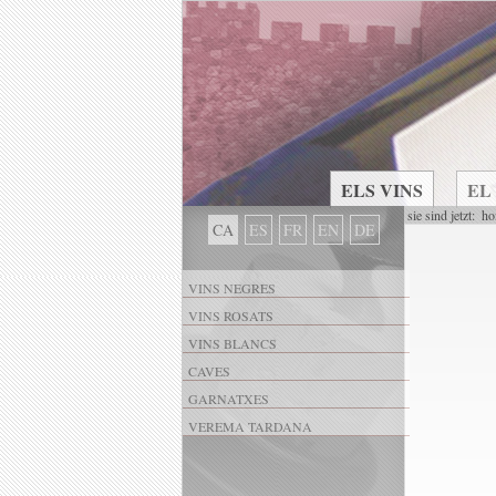
ELS VINS
EL
sie sind jetzt:
ho
CA
ES
FR
EN
DE
VINS NEGRES
VINS ROSATS
VINS BLANCS
CAVES
GARNATXES
VEREMA TARDANA