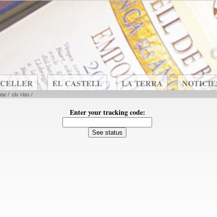
 CELLER
EL CASTELL
LA TERRA
NOTICIE
me
/
els vins
/
Enter your tracking code: