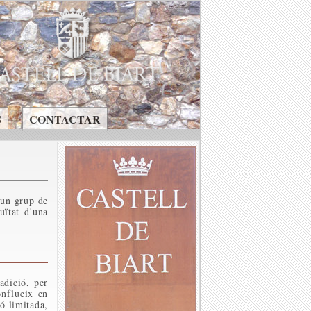
S
CONTACTAR
'un grup de
uïtat d'una
adició, per
onflueix en
ó limitada,