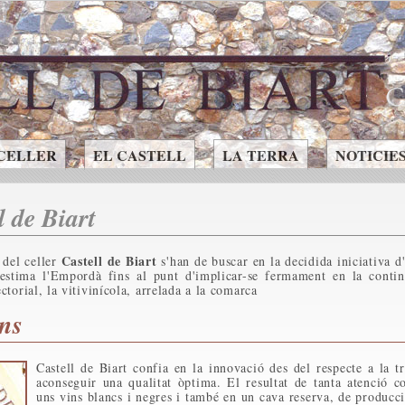
 CELLER
EL CASTELL
LA TERRA
NOTICIE
l de Biart
Castell de Biart
 del celler
s'han de buscar en la decidida iniciativa d
estima l'Empordà fins al punt d'implicar-se fermament en la contin
ectorial, la vitivinícola, arrelada a la comarca
ins
Castell de Biart confia en la innovació des del respecte a la tr
aconseguir una qualitat òptima. El resultat de tanta atenció c
uns vins blancs i negres i també en un cava reserva, de producci