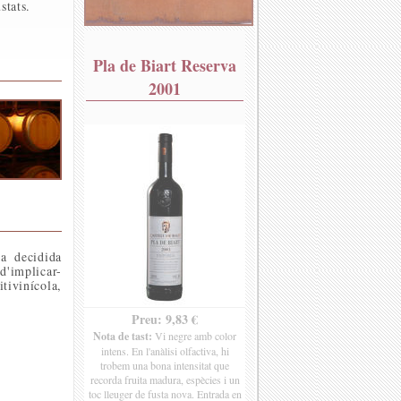
stats.
Pla de Biart Reserva
2001
a decidida
d'implicar-
tivinícola,
Preu: 9,83 €
Nota de tast:
Vi negre amb color
intens. En l'anàlisi olfactiva, hi
trobem una bona intensitat que
recorda fruita madura, espècies i un
toc lleuger de fusta nova. Entrada en