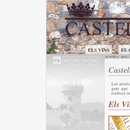
ELS VINS
EL
es troba a:
inici
/
CA
ES
FR
EN
DE
Castel
Les arrels
gent que 
tradició s
Els V