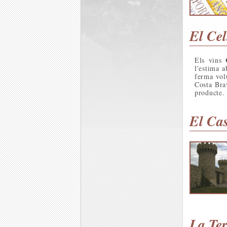
El Cel
Els vins
l'estima 
ferma vol
Costa Brav
producte.
El Cas
La Te