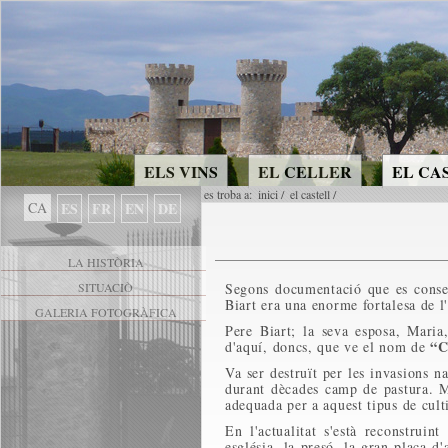
ELS VINS
EL CELLER
EL CA
es troba a:
inici
/
el castell
/
CA
ES
FR
EN
DE
LA HISTÒRIA
SITUACIÒ
Segons documentació que es conserv
Biart era una enorme fortalesa de l
GALERIA FOTOGRÀFICA
Pere Biart; la seva esposa, Maria,
“
d'aquí, doncs, que ve el nom de
Va ser destruït per les invasions n
durant dècades camp de pastura. M
adequada per a aquest tipus de cult
En l'actualitat s'està reconstruint
església, la presó, la gran plaça d