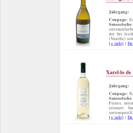
Jahrgang:
Coupage:
Sa
Sensorisch
zitronenfar
der bei lei
(Vanille) so
[+ info]
|
De
Xarel·lo de
Jahrgang:
Coupage:
Xa
Sensorische
Feines, inte
erinnert. 
sortenspezi
[+ info]
|
De