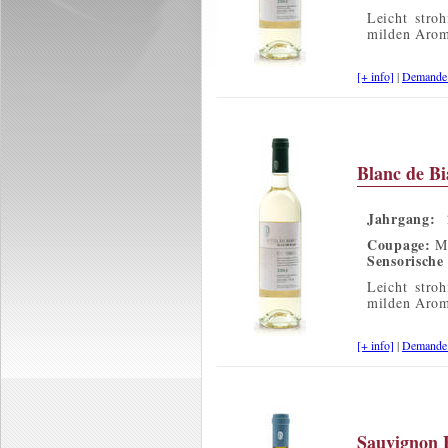
Leicht stro
milden Aroma
[+ info]
|
Demande d
Blanc de Bia
Jahrgang:
Coupage:
Ma
Sensorische
Leicht stro
milden Aroma
[+ info]
|
Demande d
Sauvignon B