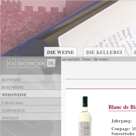
DIE WEINE
DIE KELLEREI
sie sind jetzt:
home
/
die weine
/
CA
ES
FR
EN
DE
ROTWEINE
ROSÉ WEINE
WEISSWEINE
CAVAS (Sekt)
Blanc de Bi
GARNACHAS
SPÄTLESE
Jahrgang:
Coupage:
Ma
Sensorische