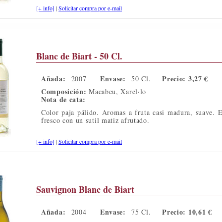
[+ info]
|
Solicitar compra por e-mail
Blanc de Biart - 50 Cl.
Añada:
Envase:
Precio: 3,27 €
2007
50 Cl.
Composición:
Macabeu, Xarel·lo
Nota de cata:
Color paja pálido. Aromas a fruta casi madura, suave. 
fresco con un sutil matiz afrutado.
[+ info]
|
Solicitar compra por e-mail
Sauvignon Blanc de Biart
Añada:
Envase:
Precio: 10,61 €
2004
75 Cl.