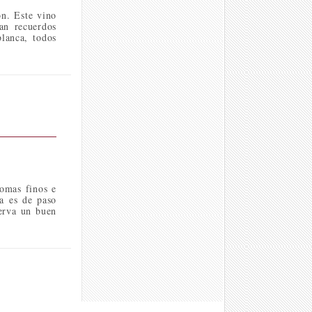
ón. Este vino
an recuerdos
blanca, todos
omas finos e
a es de paso
serva un buen