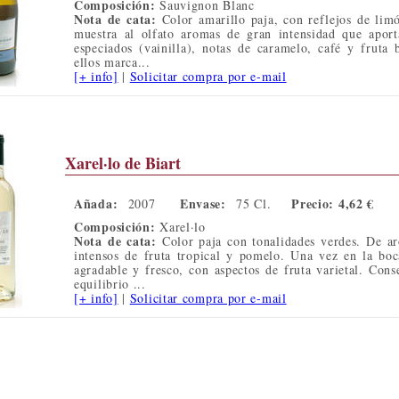
Composición:
Sauvignon Blanc
Nota de cata:
Color amarillo paja, con reflejos de lim
muestra al olfato aromas de gran intensidad que aport
especiados (vainilla), notas de caramelo, café y fruta 
ellos marca...
[+ info]
|
Solicitar compra por e-mail
Xarel·lo de Biart
Añada:
Envase:
Precio: 4,62 €
2007
75 Cl.
Composición:
Xarel·lo
Nota de cata:
Color paja con tonalidades verdes. De ar
intensos de fruta tropical y pomelo. Una vez en la boc
agradable y fresco, con aspectos de fruta varietal. Con
equilibrio ...
[+ info]
|
Solicitar compra por e-mail