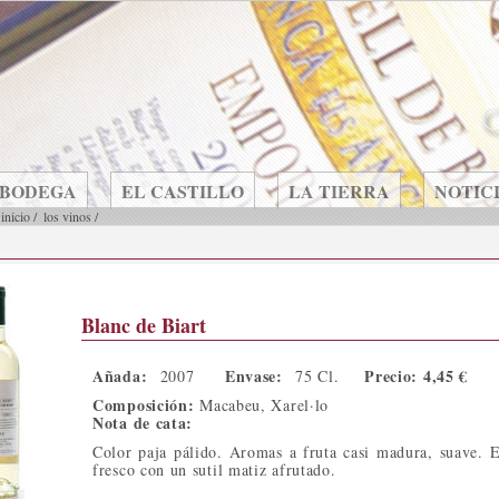
 BODEGA
EL CASTILLO
LA TIERRA
NOTIC
inicio
/
los vinos
/
Blanc de Biart
Añada:
Envase:
Precio: 4,45 €
2007
75 Cl.
Composición:
Macabeu, Xarel·lo
Nota de cata:
Color paja pálido. Aromas a fruta casi madura, suave. 
fresco con un sutil matiz afrutado.