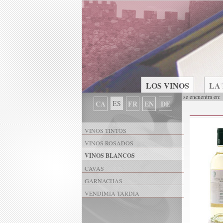
LOS VINOS
LA
se encuentra en:
CA
ES
FR
EN
DE
VINOS TINTOS
VINOS ROSADOS
VINOS BLANCOS
CAVAS
GARNACHAS
VENDIMIA TARDIA